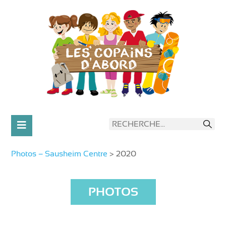
Photos – Sausheim Centre
>
2020
PHOTOS