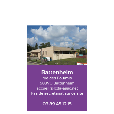
Battenheim
rue des Fourmis
68390 Battenheim
accueil@lcda-asso.net
Pas de secrétariat sur ce site
03 89 45 12 15