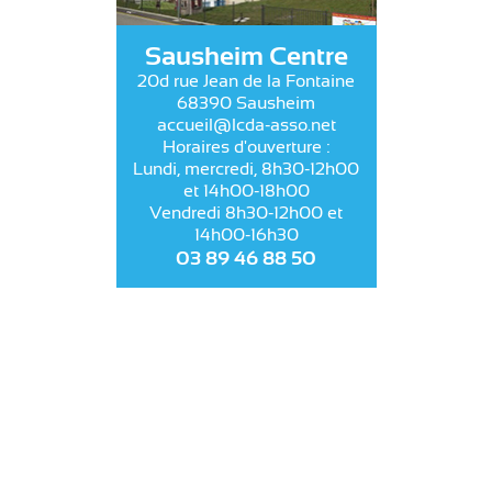
Sausheim Centre
20d rue Jean de la Fontaine
68390 Sausheim
accueil@lcda-asso.net
Horaires d'ouverture :
Lundi, mercredi, 8h30-12h00
et 14h00-18h00
Vendredi 8h30-12h00 et
14h00-16h30
03 89 46 88 50